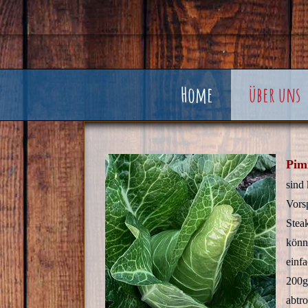
Home
über uns
Pim
sind 
Vors
Stea
könne
einfa
200g
abtr