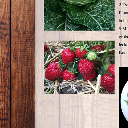
2 Ess
Pfan
bei m
5 Mi
grob
leck
Buen