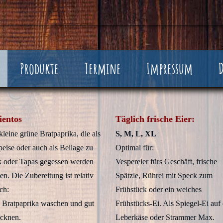
Produkte
Termine
Impressum
ientos
Täglich frische Eier:
kleine grüne Bratpaprika, die als
S, M, L, XL
peise oder auch als Beilage zu
Optimal für:
k oder Tapas gegessen werden
Vespereier fürs Geschäft, frische
n. Die Zubereitung ist relativ
Spätzle, Rührei mit Speck zum
ch:
Frühstück oder ein weiches
 Bratpaprika waschen und gut
Frühstücks-Ei. Als Spiegel-Ei auf
ocknen.
Leberkäse oder Strammer Max.